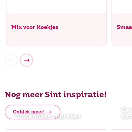
Mix voor Koekjes
Smaa
Nog meer Sint inspiratie!
Gev
Ontdek meer!
Sinterklaas cupcakes
am