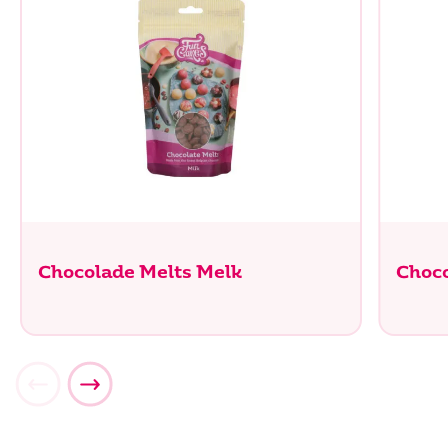
Chocolade Melts Melk
Choco