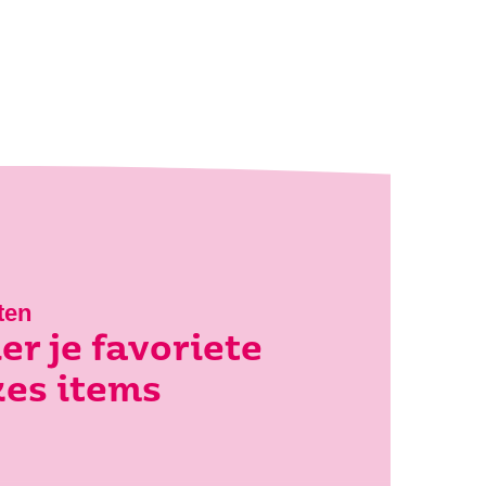
ten
er je favoriete
es items