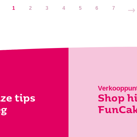
1
2
3
4
5
6
7
Verkooppun
ze tips
Shop hi
eg
FunCak