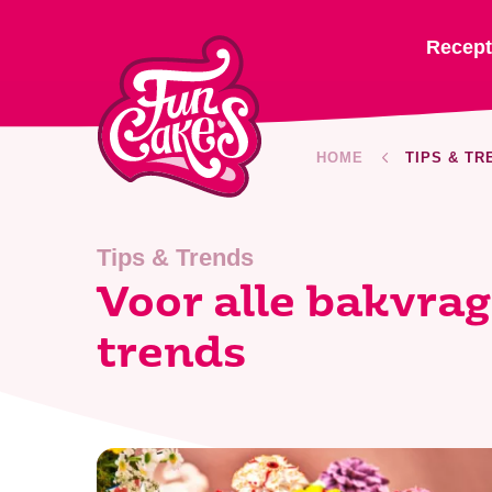
Recep
HOME
TIPS & TR
Tips & Trends
Voor alle bakvra
trends