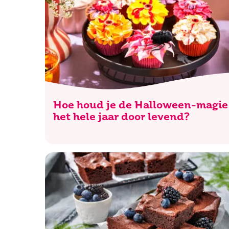
Hoe houd je de Halloween-magie
het hele jaar door levend?