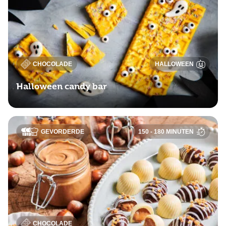
CHOCOLADE
HALLOWEEN
Halloween candy bar
GEVORDERDE
150 - 180 MINUTEN
CHOCOLADE