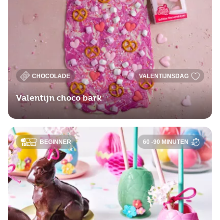
CHOCOLADE
VALENTIJNSDAG
Valentijn choco bark
BEGINNER
60 -90 MINUTEN