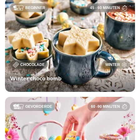
BEGINNER
45 - 60 MINUTEN
CHOCOLADE
WINTER
Winter choco bomb
GEVORDERDE
60 -90 MINUTEN