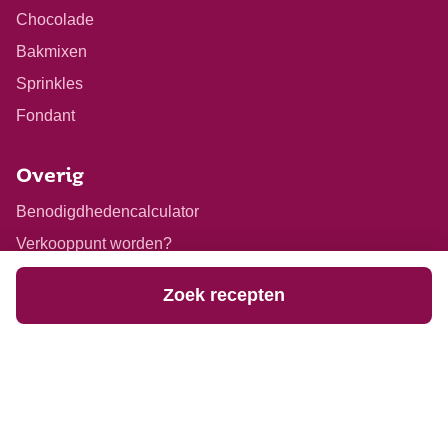
Chocolade
Bakmixen
Sprinkles
Fondant
Overig
Benodigdhedencalculator
Verkooppunt worden?
Samenwerkingen
Zoek recepten
#funcakesbyme
Verkooppunten
Speciaal dieet
Over ons
Contact