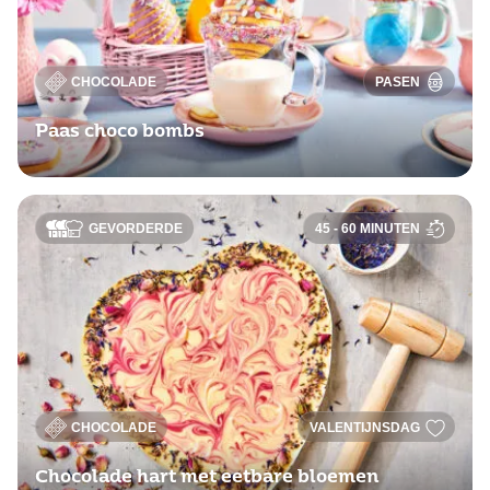
CHOCOLADE
PASEN
Paas choco bombs
GEVORDERDE
45 - 60 MINUTEN
CHOCOLADE
VALENTIJNSDAG
Chocolade hart met eetbare bloemen