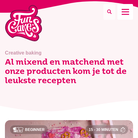
Waar ben je naar op zoek?
Creative baking
Al mixend en matchend met
onze producten kom je tot de
Zoeken
leukste recepten
BEGINNER
15 - 30 MINUTEN