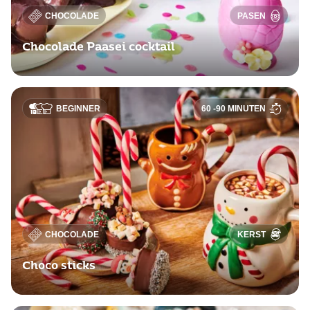
CHOCOLADE
PASEN
Chocolade Paasei cocktail
BEGINNER
60 -90 MINUTEN
CHOCOLADE
KERST
Choco sticks