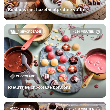
Bonbons met hazelnootpraliné vulling
GEVORDERDE
> 180 MINUTEN
CHOCOLADE
Kleurrijke chocolade bonbons
BEGINNER
120 - 150 MINUTEN