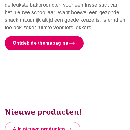
de leukste bakproducten voor een frisse start van
het nieuwe schooljaar. Want hoewel een gezonde
snack natuurlijk altijd een goede keuze is, is er af en
toe ook zeker ruimte voor iets lekkers.
Ontdek de themapagina
Wat heb je nodig om te starten
Nieuw! FunCakes Ready to Use
met bakken?
Icing Writers
Zomerse bakactiviteiten met kids
Nieuwe producten!
Alle nieuwe producten