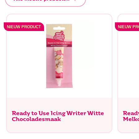
NIEUW PRODUCT
NIEUW P
Ready to Use Icing Writer Witte
Ready
Chocoladesmaak
Melk