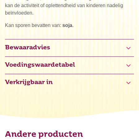
kan de activiteit of oplettendheid van kinderen nadelig
beïnvloeden.
Kan sporen bevatten van:
soja
.
Bewaaradvies
Voedingswaardetabel
Verkrijgbaar in
Energie
2517 kJ / 605 kcal
Vet
43 g
waarvan verzadigd
27 g
Koolhydraten
47 g
waarvan suikers
47 g
Andere producten
Eiwitten
6,5 g