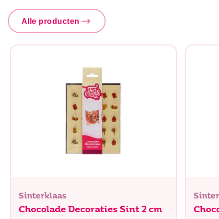
Zout
0,2 g
Alle producten
Sinterklaas
Sinte
Chocolade Decoraties Sint 2 cm
Choco