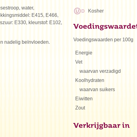
osestroop, water,
Kosher
ikkingsmiddel: E415, E466,
szuur: E330, kleurstof: E102,
Voedingswaarde
Voedingswaarden per 100g
ren nadelig beïnvloeden.
Energie
Vet
waarvan verzadigd
Koolhydraten
waarvan suikers
Eiwitten
Zout
Verkrijgbaar in