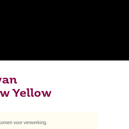
van
w Yellow
komen voor verwerking.