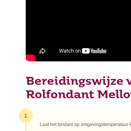
Bereidingswijze 
Rolfondant Mello
1
Laat het fondant op omgevingstemperatuur 