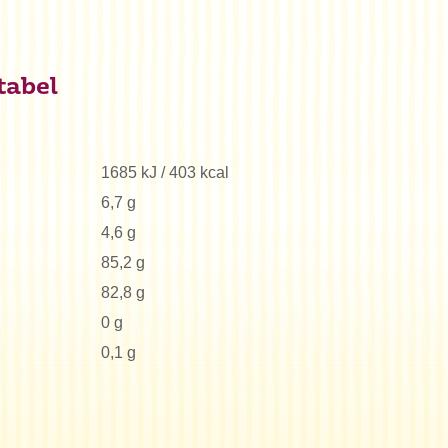
tabel
1685 kJ / 403 kcal
6,7 g
4,6 g
85,2 g
82,8 g
0 g
0,1 g