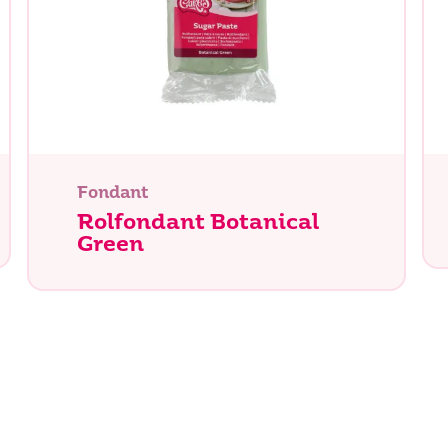
Fondant
Rolfondant Botanical
Green
n je naar op zoek?