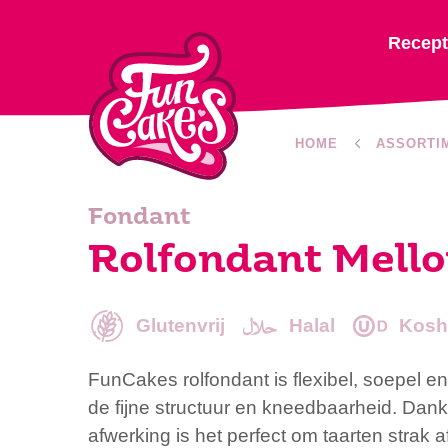
Recep
HOME
ASSORTI
Fondant
Rolfondant Mello
Glutenvrij
Halal
Kosh
FunCakes rolfondant is flexibel, soepel en
de fijne structuur en kneedbaarheid. Dankz
afwerking is het perfect om taarten strak 