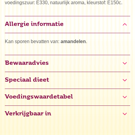
voedingszuur: E330, natuurlijk aroma, kleurstof: E150c.
Allergie informatie
Kan sporen bevatten van:
amandelen
.
Bewaaradvies
Speciaal dieet
Glutenvrij gecertificeerd (NL-090-042, NL-090-043)
Voedingswaardetabel
Halal
Verkrijgbaar in
Kosher
Energie
1685 kJ / 403 kcal
Vet
6,7 g