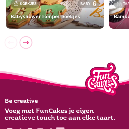
KOEKJES
BABY
TA
Babyshower romper koekjes
Bambo
Be creative
Voeg met FunCakes je eigen
creatieve touch toe aan elke taart.