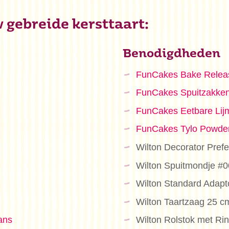
w gebreide kersttaart:
Benodigdheden
FunCakes Bake Relea
FunCakes Spuitzakke
FunCakes Eetbare Lij
FunCakes Tylo Powde
Wilton Decorator Pre
Wilton Spuitmondje #
Wilton Standard Adapt
Wilton Taartzaag 25 c
ans
Wilton Rolstok met Ri