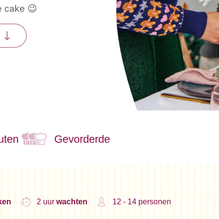
e cake 😉
n
uten
Gevorderde
ken
2 uur
wachten
12 - 14 personen