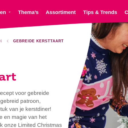
ten
Thema’s
Assortiment
Tips & Trends
C
N
GEBREIDE KERSTTAART
art
recept voor gebreide
 gebreid patroon,
uk van je kerstdiner!
e en magie van het
ijk onze Limited Christmas