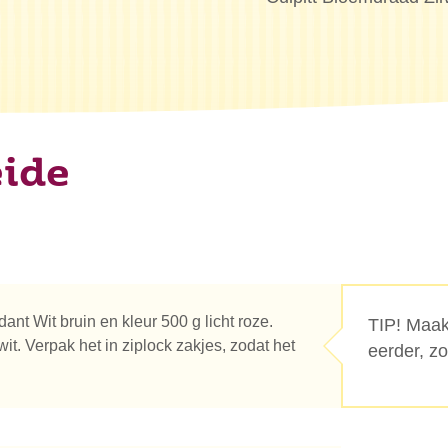
eide
nt Wit bruin en kleur 500 g licht roze.
TIP! Maak
it. Verpak het in ziplock zakjes, zodat het
eerder, z
n je naar op zoek?