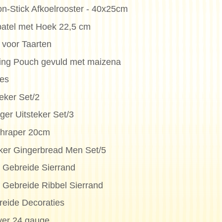
on-Stick Afkoelrooster - 40x25cm
patel met Hoek 22,5 cm
l voor Taarten
ng Pouch gevuld met maizena
jes
eker Set/2
er Uitsteker Set/3
schraper 20cm
eker Gingerbread Men Set/5
 Gebreide Sierrand
 Gebreide Ribbel Sierrand
eide Decoraties
lver 24 gauge