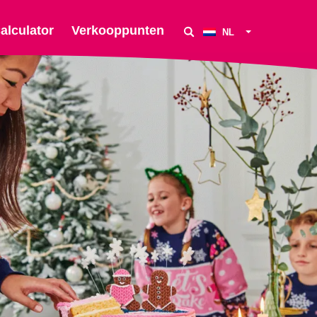
alculator
Verkooppunten
NL