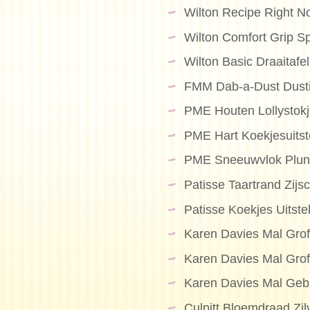
Wilton Recipe Right N
Wilton Comfort Grip S
Wilton Basic Draaitafe
FMM Dab-a-Dust Dusti
PME Houten Lollystok
PME Hart Koekjesuitst
PME Sneeuwvlok Plung
Patisse Taartrand Zij
Patisse Koekjes Uitst
Karen Davies Mal Grof
Karen Davies Mal Grof
Karen Davies Mal Gebr
Culpitt Bloemdraad Zi