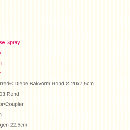
se Spray
n
m
r
ferred® Diepe Bakvorm Rond Ø 20x7,5cm
003 Rond
or/Coupler
m
ngen 22,5cm