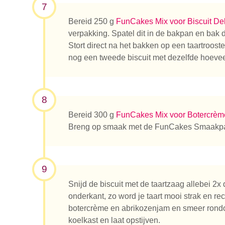
7
Bereid 250 g
FunCakes Mix voor Biscuit De
verpakking. Spatel dit in de bakpan en bak 
Stort direct na het bakken op een taartroost
nog een tweede biscuit met dezelfde hoeve
8
Bereid 300 g
FunCakes Mix voor Botercrèm
Breng op smaak met de FunCakes Smaakpa
9
Snijd de biscuit met de taartzaag allebei 2x
onderkant, zo word je taart mooi strak en rec
botercrème en abrikozenjam en smeer rondom
koelkast en laat opstijven.