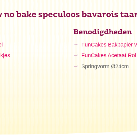
w no bake speculoos bavarois taa
Benodigdheden
el
FunCakes Bakpapier v
kjes
FunCakes Acetaat Rol
Springvorm Ø24cm