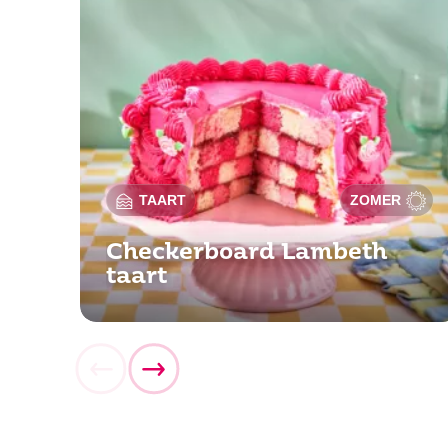
TAART
ZOMER
Checkerboard Lambeth
taart