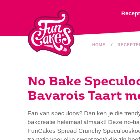
Recep
HOME
RECEPTE
No Bake Speculo
Bavarois Taart m
Fan van speculoos? Dan ken je die trend
bakcreatie helemaal afmaakt! Deze no-ba
FunCakes Spread Crunchy Speculooskoekj
traktatie voor elke
sweet tooth
die zin heeft