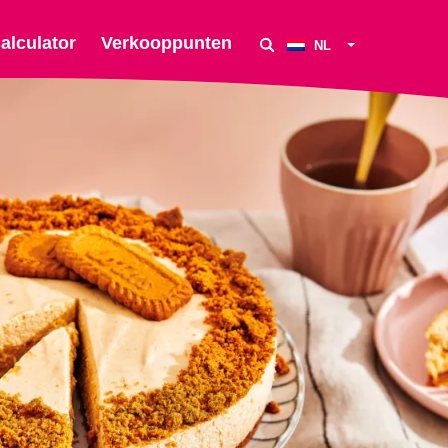
alculator
Verkooppunten
NL