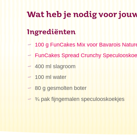
Wat heb je nodig voor jou
Ingrediënten
100 g FunCakes Mix voor Bavarois Natur
FunCakes Spread Crunchy Speculooskoe
400 ml slagroom
100 ml water
80 g gesmolten boter
¾ pak fijngemalen speculooskoekjes