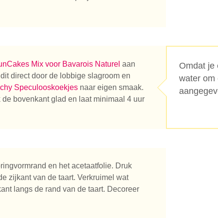
unCakes Mix voor Bavarois Naturel
aan
Omdat je 
n je naar op zoek?
l dit direct door de lobbige slagroom en
water om 
chy Speculooskoekjes
naar eigen smaak.
aangegeve
 de bovenkant glad en laat minimaal 4 uur
springvormrand en het acetaatfolie. Druk
e zijkant van de taart. Verkruimel wat
ant langs de rand van de taart. Decoreer