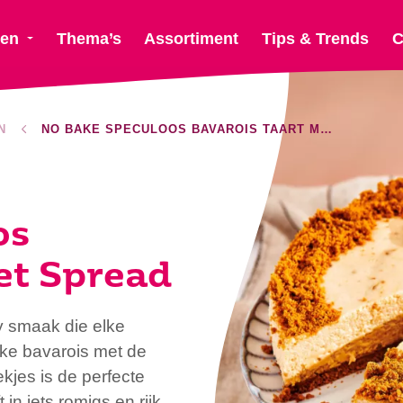
ten
Thema’s
Assortiment
Tips & Trends
C
N
NO BAKE SPECULOOS BAVAROIS TAART MET SPREAD
os
et Spread
y smaak die elke
ke bavarois met de
es is de perfecte
 in iets romigs en rijk,