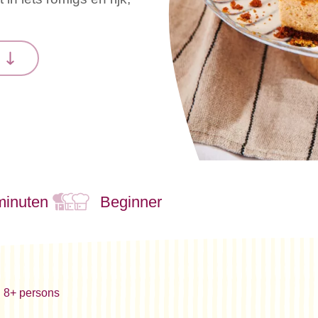
n
minuten
Beginner
8+ persons