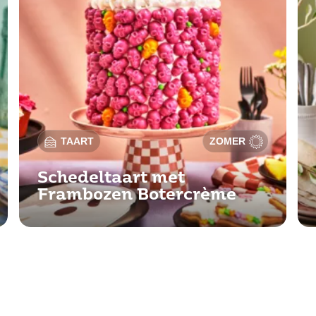
TAART
ZOMER
Schedeltaart met
Frambozen Botercrème