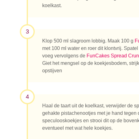
koelkast.
3
Klop 500 ml slagroom lobbig. Maak 100 g
F
Waar be
met 100 ml water en roer dit klontvrij. Spate
voeg vervolgens de
FunCakes Spread Crun
Giet het mengsel op de koekjesbodem, strijk
opstijven
4
Haal de taart uit de koelkast, verwijder de 
gehakte pistachenootjes met je hand tegen d
speculooskoekjes en strooi dit op de bovenk
eventueel met wat hele koekjes.