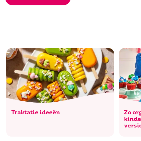
Traktatie ideeën
Zo or
kinde
versi