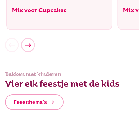
Mix voor Cupcakes
Mix 
Bakken met kinderen
Vier elk feestje met de kids
Feestthema's
Het EK komt eraan!
Zomerfeestje
Prinsessen feestje
Kawaii party
Moeder- en vaderdag feestje
Flower power