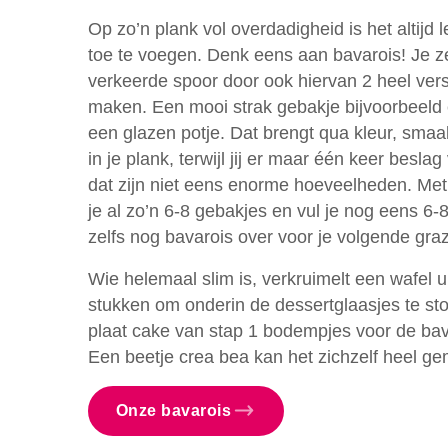
Op zo’n plank vol overdadigheid is het altijd le
toe te voegen. Denk eens aan bavarois! Je ze
verkeerde spoor door ook hiervan 2 heel vers
maken. Een mooi strak gebakje bijvoorbeeld 
een glazen potje. Dat brengt qua kleur, smaa
in je plank, terwijl jij er maar één keer besla
dat zijn niet eens enorme hoeveelheden. Me
je al zo’n 6-8 gebakjes en vul je nog eens 6-
zelfs nog bavarois over voor je volgende graz
Wie helemaal slim is, verkruimelt een wafel ui
stukken om onderin de dessertglaasjes te sto
plaat cake van stap 1 bodempjes voor de bav
Een beetje crea bea kan het zichzelf heel g
Onze bavarois