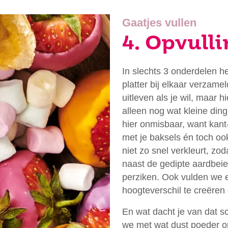
Gaatjes vullen
4. Opvulli
In slechts 3 onderdelen h
platter bij elkaar verzamel
uitleven als je wil, maar h
alleen nog wat kleine ding
hier onmisbaar, want kant-
met je baksels én toch ook
niet zo snel verkleurt, zoda
naast de gedipte aardbeie
perziken. Ook vulden we e
hoogteverschil te creëren
En wat dacht je van dat s
we met wat dust poeder om