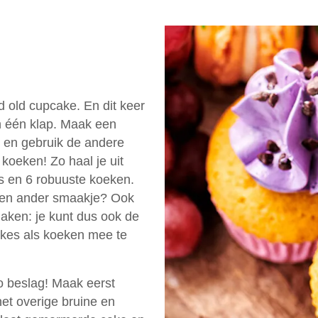
d old cupcake. En dit keer
in één klap. Maak een
s en gebruik de andere
koeken! Zo haal je uit
s en 6 robuuste koeken.
 een ander smaakje? Ook
ken: je kunt dus ook de
kes als koeken mee te
 beslag! Maak eerst
et overige bruine en