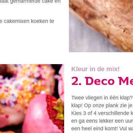
 plaat gemarmerde cake en
!
ze cakemixen koeken te
Kleur in de mix!
2. Deco M
Twee vliegen in één klap?
klap! Op onze plank zie 
Kies 3 of 4 verschillende 
n je naar op zoek?
en ga eens lekker een uurtj
een heel eind komt! Vul w