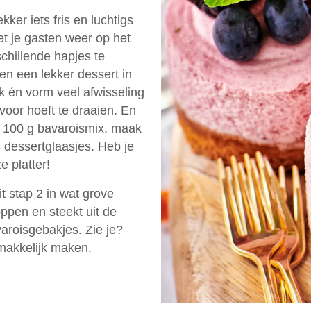
kker iets fris en luchtigs
t je gasten weer op het
chillende hapjes te
en een lekker dessert in
k én vorm veel afwisseling
g voor hoeft te draaien. En
t 100 g bavaroismix, maak
8 dessertglaasjes. Heb je
e platter!
t stap 2 in wat grove
ppen en steekt uit de
aroisgebakjes. Zie je?
emakkelijk maken.