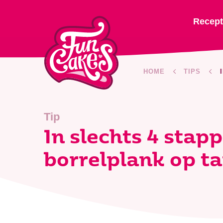
Recep
HOME
TIPS
Tip
In slechts 4 stap
borrelplank op ta