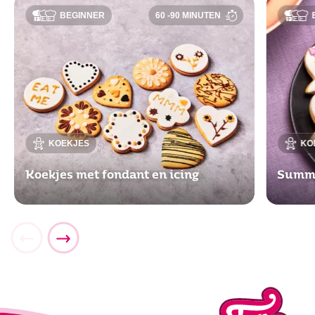
BEGINNER
60 -90 MINUTEN
KOEKJES
KO
Koekjes met fondant en icing
Summe