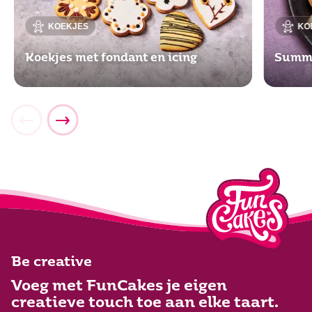
KOEKJES
KO
Koekjes met fondant en icing
Summe
Be creative
Voeg met FunCakes je eigen
creatieve touch toe aan elke taart.