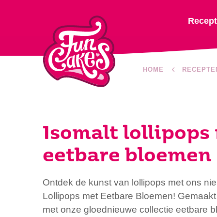
Recep
HOME
RECEPTE
Isomalt lollipops
eetbare bloemen
Ontdek de kunst van lollipops met ons nie
Lollipops met Eetbare Bloemen! Gemaakt 
met onze gloednieuwe collectie eetbare bl