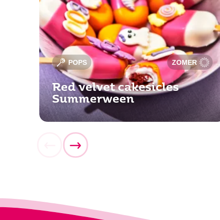
POPS
ZOMER
Red velvet cakesicles
Summerween