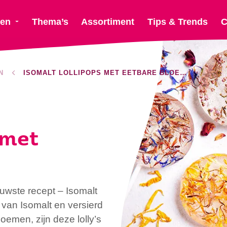
ten
Thema’s
Assortiment
Tips & Trends
C
N
ISOMALT LOLLIPOPS MET EETBARE BLOEMEN
 met
uwste recept – Isomalt
van Isomalt en versierd
oemen, zijn deze lolly’s