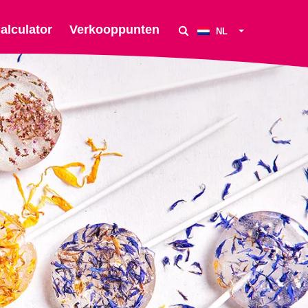
alculator
Verkooppunten
NL