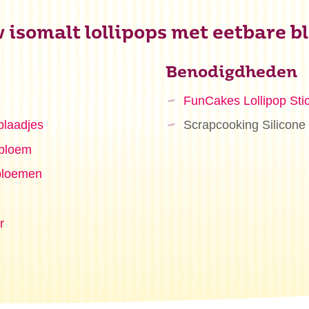
w isomalt lollipops met eetbare 
Benodigdheden
FunCakes Lollipop Sti
laadjes
Scrapcooking Silicone 
bloem
bloemen
r