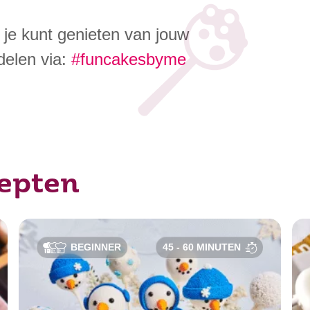
je kunt genieten van jouw
 delen via:
#funcakesbyme
cepten
BEGINNER
45 - 60 MINUTEN