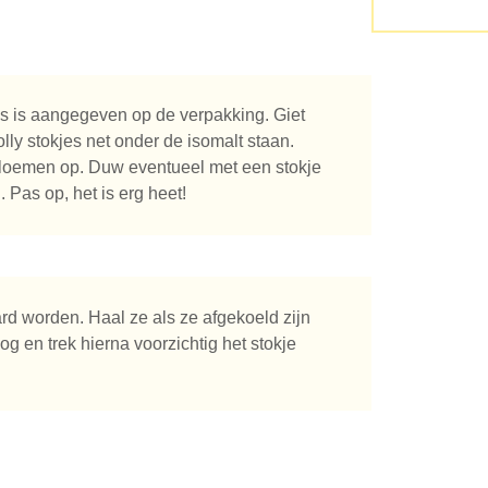
n je naar op zoek?
s is aangegeven op de verpakking. Giet
olly stokjes net onder de isomalt staan.
bloemen op. Duw eventueel met een stokje
 Pas op, het is erg heet!
ard worden. Haal ze als ze afgekoeld zijn
g en trek hierna voorzichtig het stokje