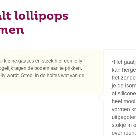
t lollipops
emen
l kleine gaatjes en steek hier een lolly
*Het gaat
mogelijk tegen de bodem aan te prikken,
kan herge
lly wordt. Strooi in de holtes wat van de
het zonde
je de iso
of silicon
heel mooi
vormen kri
uitgegoten
stokje in 
overheen