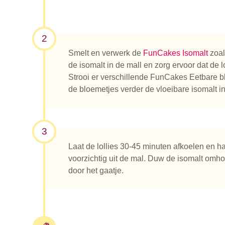
2
Waar be
Smelt en verwerk de
FunCakes Isomalt
zoal
de isomalt in de mall en zorg ervoor dat de l
Strooi er verschillende FunCakes Eetbare 
de bloemetjes verder de vloeibare isomalt in.
3
Laat de lollies 30-45 minuten afkoelen en h
voorzichtig uit de mal. Duw de isomalt omhoo
door het gaatje.