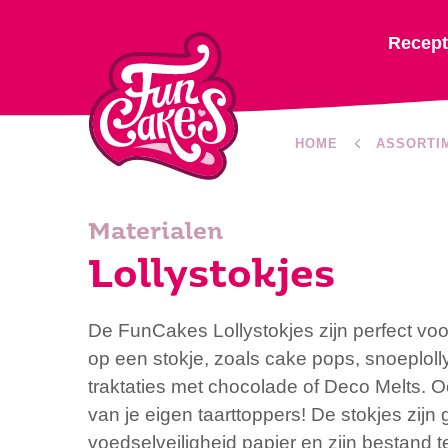
Recep
HOME
ASSORTI
Materialen
Lollystokjes
De FunCakes Lollystokjes zijn perfect voo
op een stokje, zoals cake pops, snoeploll
traktaties met chocolade of Deco Melts. 
van je eigen taarttoppers! De stokjes zijn
voedselveiligheid papier en zijn bestand 