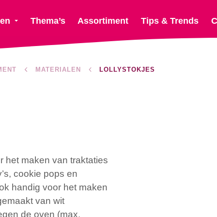
ten
Thema’s
Assortiment
Tips & Trends
C
MENT
MATERIALEN
LOLLYSTOKJES
r het maken van traktaties
y’s, cookie pops en
Ook handig voor het maken
 gemaakt van wit
tegen de oven (max.