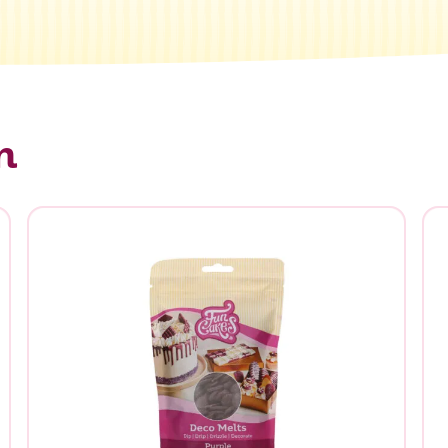
n
n je naar op zoek?