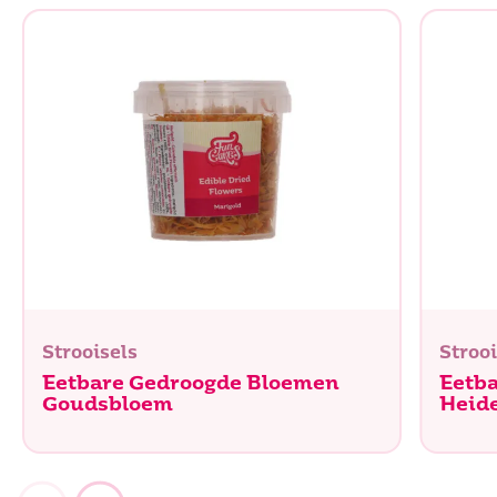
Strooisels
Strooi
Eetbare Gedroogde Bloemen
Eetb
Goudsbloem
Heid