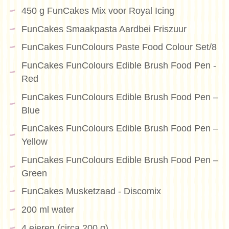
450 g FunCakes Mix voor Royal Icing
FunCakes Smaakpasta Aardbei Friszuur
FunCakes FunColours Paste Food Colour Set/8
FunCakes FunColours Edible Brush Food Pen -
Red
FunCakes FunColours Edible Brush Food Pen –
Blue
FunCakes FunColours Edible Brush Food Pen –
Yellow
FunCakes FunColours Edible Brush Food Pen –
Green
FunCakes Musketzaad - Discomix
200 ml water
4 eieren (circa 200 g)