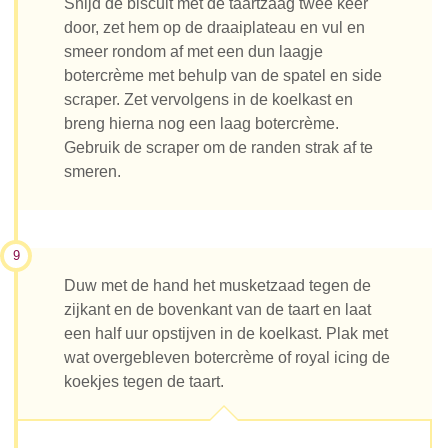
Snijd de biscuit met de taartzaag twee keer
door, zet hem op de draaiplateau en vul en
smeer rondom af met een dun laagje
botercrème met behulp van de spatel en side
scraper. Zet vervolgens in de koelkast en
breng hierna nog een laag botercrème.
Gebruik de scraper om de randen strak af te
smeren.
9
Duw met de hand het musketzaad tegen de
zijkant en de bovenkant van de taart en laat
een half uur opstijven in de koelkast. Plak met
wat overgebleven botercrème of royal icing de
koekjes tegen de taart.