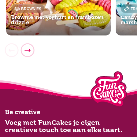
BROWNIES
TR
Brownie met yoghurt en frambozen
Candy
drizzle
marsh
Be creative
Voeg met FunCakes je eigen
creatieve touch toe aan elke taart.