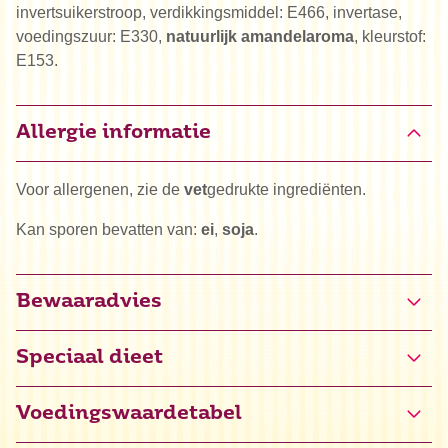
invertsuikerstroop, verdikkingsmiddel: E466, invertase,
voedingszuur: E330,
natuurlijk amandelaroma
, kleurstof:
E153.
Allergie informatie
Voor allergenen, zie de
vet
gedrukte ingrediënten.
Kan sporen bevatten van:
ei
,
soja
.
Bewaaradvies
Speciaal dieet
Glutenvrij gecertificeerd (NL-090-073)
Voedingswaardetabel
Halal