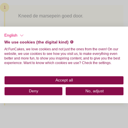
1
Kneed de marsepein goed door.
English
2
We use cookies (the digital kind) 🍪
Rol de marsepein uit op een dun laagje
At FunCakes, we love cookies and not just the ones from the oven! On our
website, we use cookies to see how you visit us, to make everything even
poedersuiker of Magic Roll-out Powder.
better and more fun, to show you inspiring content, and to give you the best
experience. Want to know which cookies we use? Check the settings.
3
Accept all
Bekleed hiermee je taart of maak je
Deny
No, adjust
decoraties.