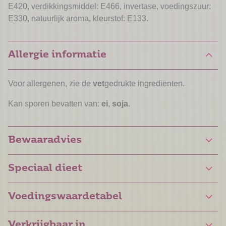
E420, verdikkingsmiddel: E466, invertase, voedingszuur:
E330, natuurlijk aroma, kleurstof: E133.
Allergie informatie
Voor allergenen, zie de
vet
gedrukte ingrediënten.
Kan sporen bevatten van:
ei
,
soja
.
Bewaaradvies
Speciaal dieet
Glutenvrij gecertificeerd (NL-090-064)
Voedingswaardetabel
Halal
Verkrijgbaar in