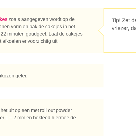
kes
zoals aangegeven wordt op de
Tip! Zet d
conen vorm en bak de cakejes in het
vriezer, d
22 minuten goudgeel. Laat de cakejes
 afkoelen er voorzichtig uit.
n je naar op zoek?
ikozen gelei.
 het uit op een met roll out powder
eer 1 – 2 mm en bekleed hiermee de