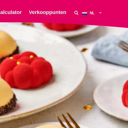
alculator
Verkooppunten
NL