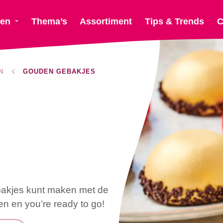
ten
Thema’s
Assortiment
Tips & Trends
C
N
GOUDEN GEBAKJES
bakjes kunt maken met de
n en you’re ready to go!