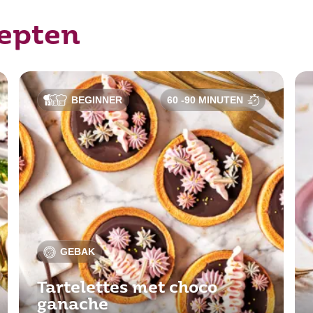
cepten
BEGINNER
60 -90 MINUTEN
GEBAK
Tartelettes met choco
ganache