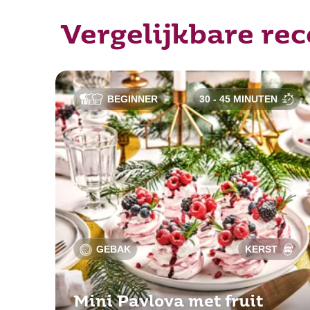
Vergelijkbare re
BEGINNER
30 - 45 MINUTEN
GEBAK
KERST
Mini Pavlova met fruit