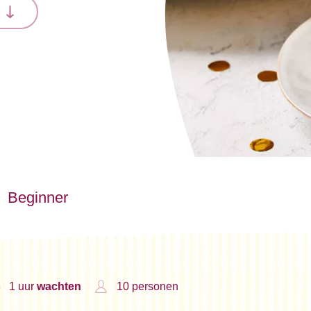
n
Beginner
1 uur
wachten
10 personen