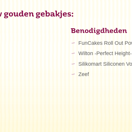
w gouden gebakjes:
Benodigdheden
FunCakes Roll Out Po
Wilton -Perfect Height
Silikomart Siliconen V
Zeef