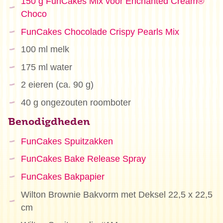
150 g FunCakes Mix voor Enchanted Cream®
Choco
FunCakes Chocolade Crispy Pearls Mix
100 ml melk
175 ml water
2 eieren (ca. 90 g)
40 g ongezouten roomboter
Benodigdheden
FunCakes Spuitzakken
FunCakes Bake Release Spray
FunCakes Bakpapier
Wilton Brownie Bakvorm met Deksel 22,5 x 22,5
cm