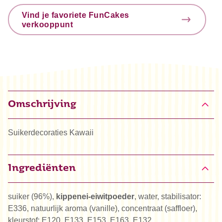
Vind je favoriete FunCakes
verkooppunt
Omschrijving
Suikerdecoraties Kawaii
Ingrediënten
suiker (96%),
kippenei-eiwitpoeder
, water, stabilisator:
E336, natuurlijk aroma (vanille), concentraat (saffloer),
kleurstof: E120, E133, E153, E163, E132,