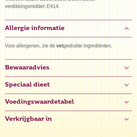
verdikkingsmiddel: E414.
Allergie informatie
Voor allergenen, zie de
vet
gedrukte ingrediënten.
Bewaaradvies
Speciaal dieet
Glutenvrij gecertificeerd
Voedingswaardetabel
Verkrijgbaar in
Energie
1655 kJ / 396 kcal
Vet
0,0 g