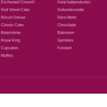
r Enchanted Cream®
Halal bakproducten
r Red Velvet Cake
Suikerdecoratie
 Biscuit Deluxe
Deco Melts
r Classic Cake
Chocolade
r Botercrème
Bakmixen
 Royal Icing
Sprinkles
r Cupcakes
Fondant
 Muffins