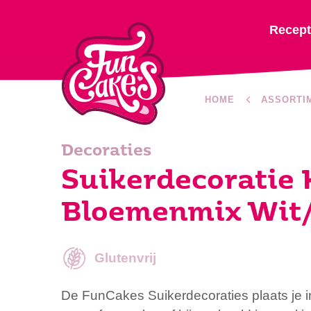
Recep
HOME
ASSORTI
Decoraties
Suikerdecoratie 
Bloemenmix Wit
Glutenvrij
De FunCakes Suikerdecoraties plaats je i