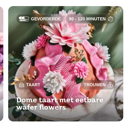
GEVORDERDE
90 - 120 MINUTEN
TAART
TROUWEN
Dome taart met eetbare
wafer flowers