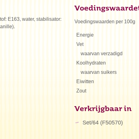
Voedingswaarde
stof: E163, water, stabilisator:
Voedingswaarden per 100g
nille).
Energie
Vet
waarvan verzadigd
Koolhydraten
waarvan suikers
Eiwitten
Zout
Verkrijgbaar in
Set/64 (F50570)