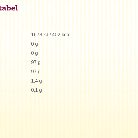
tabel
1678 kJ / 402 kcal
0 g
0 g
97 g
97 g
1,4 g
0,1 g