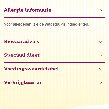
Allergie informatie
Voor allergenen, zie de
vet
gedrukte ingrediënten.
Bewaaradvies
Speciaal dieet
Glutenvrij gecertificeerd (NL-090-127)
Voedingswaardetabel
Verkrijgbaar in
Energie
1473 kJ / 351 kcal
Vet
0,1 g
waarvan verzadigd
0,1 g