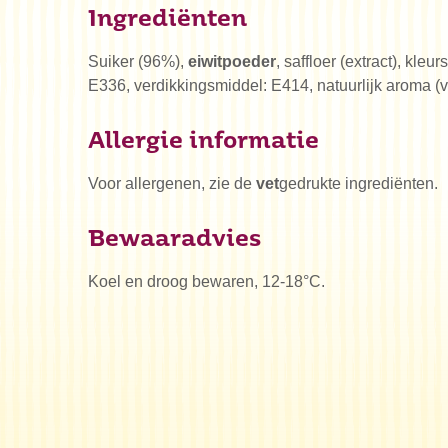
Ingrediënten
Suiker (96%),
eiwitpoeder
, saffloer (extract), kleur
E336, verdikkingsmiddel: E414, natuurlijk aroma (va
Allergie informatie
Voor allergenen, zie de
vet
gedrukte ingrediënten.
Bewaaradvies
Koel en droog bewaren, 12-18°C.
Waar be