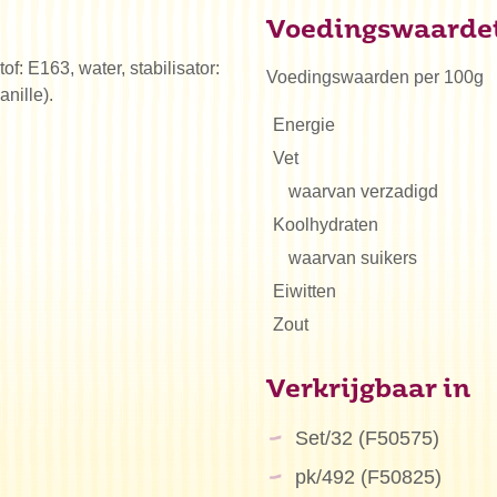
Voedingswaarde
stof: E163, water, stabilisator:
Voedingswaarden per 100g
nille).
Energie
Vet
waarvan verzadigd
Koolhydraten
waarvan suikers
Eiwitten
Zout
n je naar op zoek?
Verkrijgbaar in
Set/32 (F50575)
pk/492 (F50825)