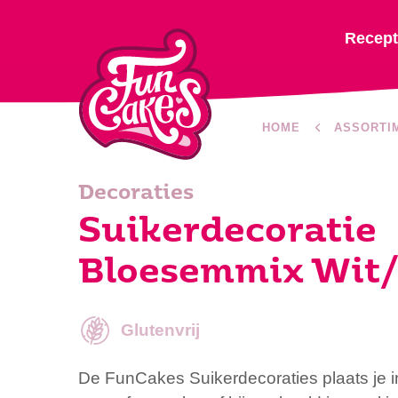
Recep
HOME
ASSORTI
Decoraties
Suikerdecoratie
Bloesemmix Wit/
Glutenvrij
De FunCakes Suikerdecoraties plaats je i