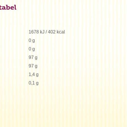
tabel
1678 kJ / 402 kcal
0 g
0 g
97 g
97 g
1,4 g
0,1 g
Zoeken