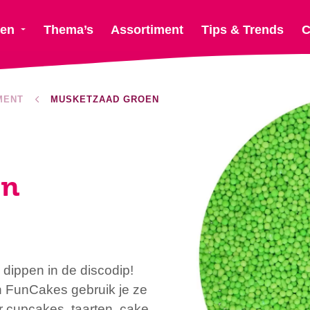
ten
Thema’s
Assortiment
Tips & Trends
C
MENT
MUSKETZAAD GROEN
en
e dippen in de discodip!
n FunCakes gebruik je ze
r cupcakes, taarten, cake