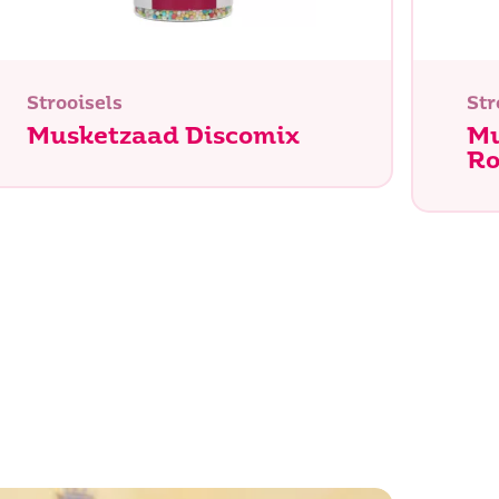
Strooisels
Str
Musketzaad Discomix
Mu
Ro