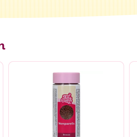
n
n je naar op zoek?