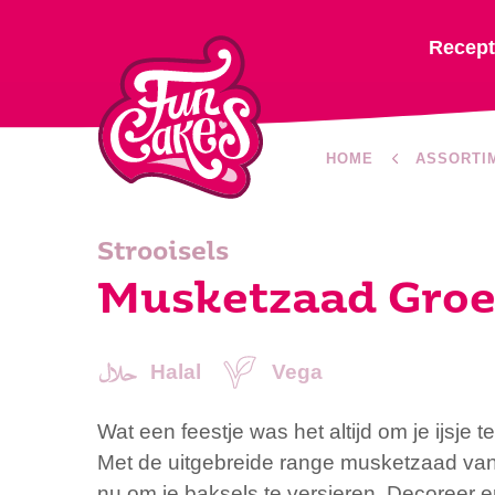
Recep
HOME
ASSORTI
Strooisels
Musketzaad Gro
Halal
Vega
Wat een feestje was het altijd om je ijsje t
Met de uitgebreide range musketzaad va
nu om je baksels te versieren. Decoreer e