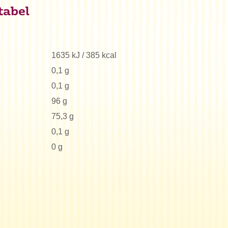
tabel
1635 kJ / 385 kcal
0,1 g
0,1 g
96 g
75,3 g
0,1 g
0 g