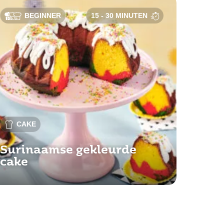
BEGINNER
15 - 30 MINUTEN
CAKE
Surinaamse gekleurde
cake