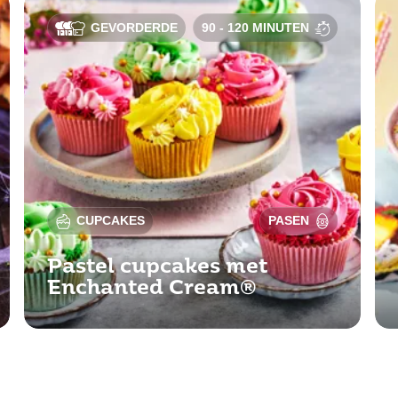
GEVORDERDE
90 - 120 MINUTEN
CUPCAKES
PASEN
Pastel cupcakes met
Enchanted Cream®