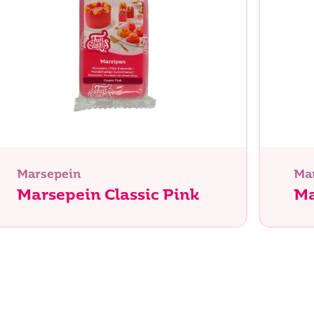
Zoeken
Marsepein
Ma
Marsepein Classic Pink
Ma