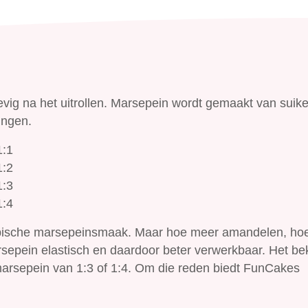
evig na het uitrollen. Marsepein wordt gemaakt van suike
ingen.
1:1
1:2
1:3
1:4
typische marsepeinsmaak. Maar hoe meer amandelen, ho
sepein elastisch en daardoor beter verwerkbaar. Het be
marsepein van 1:3 of 1:4. Om die reden biedt FunCakes