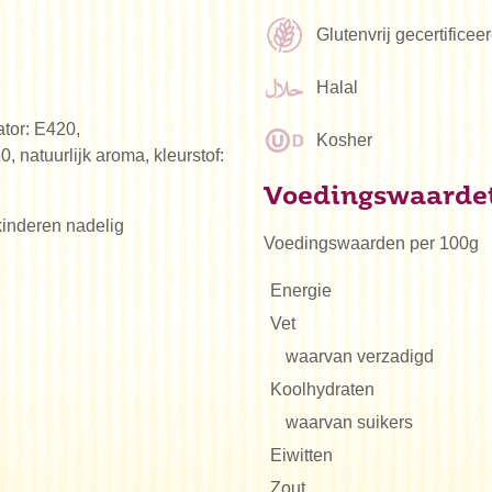
Glutenvrij gecertifice
Halal
ator: E420,
Kosher
 natuurlijk aroma, kleurstof:
Voedingswaarde
 kinderen nadelig
Voedingswaarden per 100g
Energie
Vet
waarvan verzadigd
Koolhydraten
waarvan suikers
Eiwitten
Zout