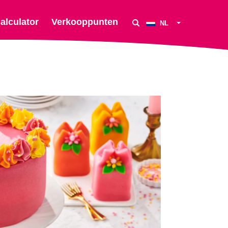
alculator
Verkooppunten
NL