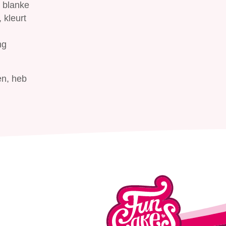
 blanke
 kleurt
ng
en, heb