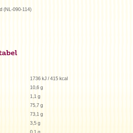
erd (NL-090-114)
tabel
1736 kJ / 415 kcal
10,6 g
1,1 g
75,7 g
73,1 g
3,5 g
0,1 g