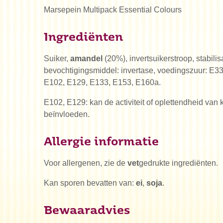
Marsepein Multipack Essential Colours
Ingrediënten
Suiker,
amandel
(20%), invertsuikerstroop, stabilis
bevochtigingsmiddel: invertase, voedingszuur: E330,
E102, E129, E133, E153, E160a.
E102, E129: kan de activiteit of oplettendheid van
beïnvloeden.
Allergie informatie
Voor allergenen, zie de
vet
gedrukte ingrediënten.
Kan sporen bevatten van:
ei
,
soja
.
Bewaaradvies