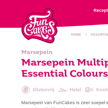
Recep
HOME
ASSORTI
Marsepein
Marsepein Multi
Essential Colours
Glutenvrij
Halal
Kosh
Marsepein van FunCakes is zeer soepel e