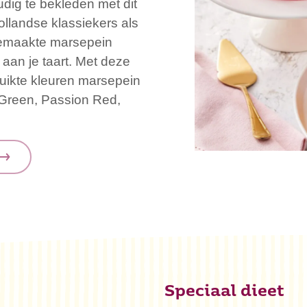
udig te bekleden met dit
ollandse klassiekers als
fgemaakte marsepein
e aan je taart. Met deze
uikte kleuren marsepein
s Green, Passion Red,
Speciaal dieet