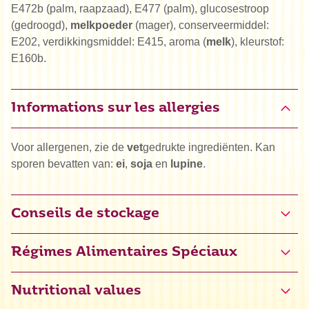
E472b (palm, raapzaad), E477 (palm), glucosestroop
(gedroogd),
melkpoeder
(mager), conserveermiddel:
E202, verdikkingsmiddel: E415, aroma (
melk
), kleurstof:
E160b.
Informations sur les allergies
Voor allergenen, zie de
vet
gedrukte ingrediënten. Kan
sporen bevatten van:
ei
,
soja
en
lupine
.
Conseils de stockage
Régimes Alimentaires Spéciaux
Halal
Nutritional values