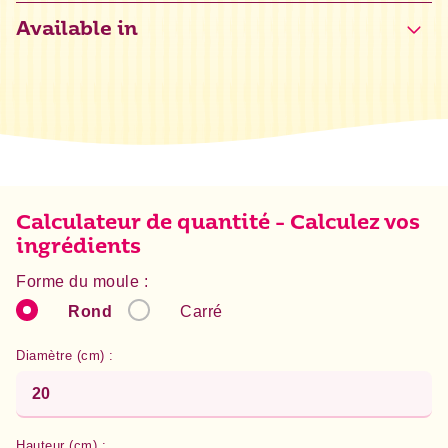
Available in
Énergie
1578 kJ / 377 kcal
Grasses
1,2 g
dont acides gras saturés
0,7 g
Glucides
84,3 g
dont sucres
51 g
Protéines
5,3 g
Calculateur de quantité - Calculez vos
Sel
0,9 g
ingrédients
Forme du moule :
Rond
Carré
Diamètre (cm) :
Hauteur (cm) :