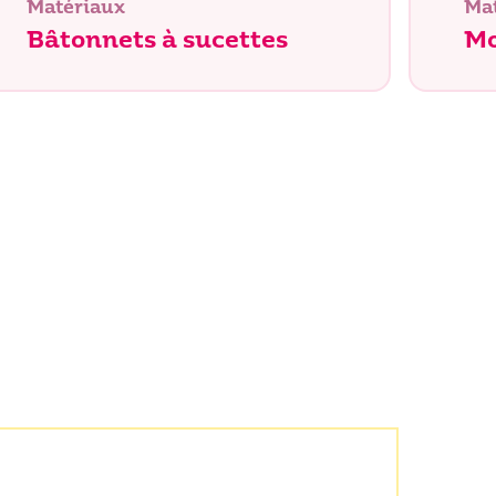
Matériaux
Ma
Bâtonnets à sucettes
Mo
Recherche