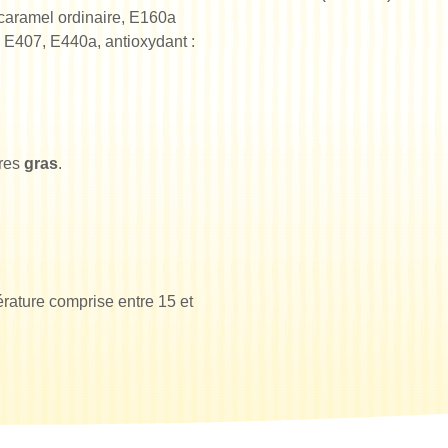
 caramel ordinaire, E160a
 : E407, E440a, antioxydant :
ères
gras
.
érature comprise entre 15 et