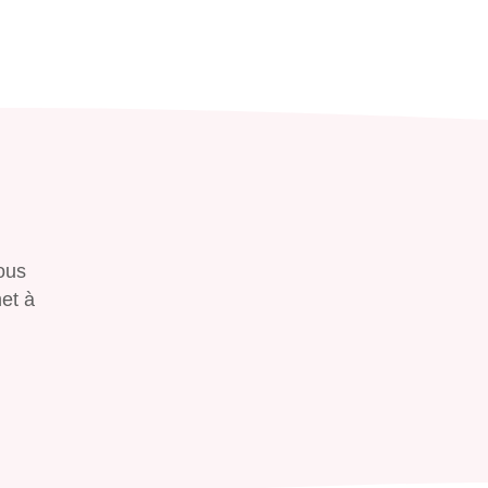
ous
het à