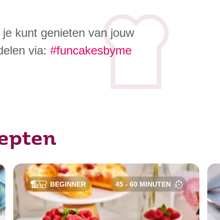
je kunt genieten van jouw
 delen via:
#funcakesbyme
cepten
BEGINNER
45 - 60 MINUTEN