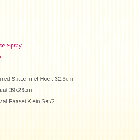
se Spray
n
erred Spatel met Hoek 32,5cm
laat 39x26cm
al Paasei Klein Set/2