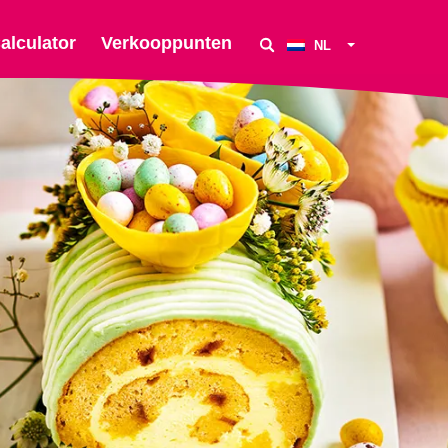
alculator
Verkooppunten
NL