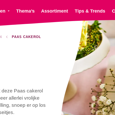
ten
Thema’s
Assortiment
Tips & Trends
C
N
PAAS CAKEROL
t deze Paas cakerol
 allerlei vrolijke
ling, snoep er op los
eitjes.