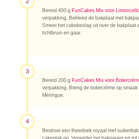
2
Bereid 400 g
FunCakes Mix voor Limoncell
verpakking. Bekleed de bakplaat met bakpap
Smeer het cakebeslag uit over de bakplaat 
lichtbruin en gaar.
3
Bereid 200 g
FunCakes Mix voor Botercrèm
verpakking. Breng de botercrème op smaa
Meringue.
4
Waar be
Bestrooi een theedoek royaal met suikerbak
cakeplak op. Verwijder het bakpapier en rol