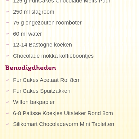
125 g FunCakes Chocolade Melts Puur
250 ml slagroom
75 g ongezouten roomboter
60 ml water
12-14 Bastogne koeken
Chocolade mokka koffieboontjes
Benodigdheden
FunCakes Acetaat Rol 8cm
FunCakes Spuitzakken
Wilton bakpapier
6-8 Patisse Koekjes Uitsteker Rond 8cm
Silikomart Chocoladevorm Mini Tabletten