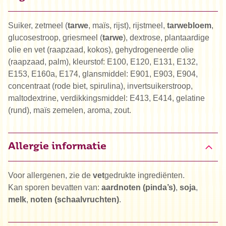
Suiker, zetmeel (
tarwe
, maïs, rijst), rijstmeel,
tarwebloem
,
glucosestroop, griesmeel (
tarwe
), dextrose, plantaardige
olie en vet (raapzaad, kokos), gehydrogeneerde olie
(raapzaad, palm), kleurstof: E100, E120, E131, E132,
E153, E160a, E174, glansmiddel: E901, E903, E904,
concentraat (rode biet, spirulina), invertsuikerstroop,
maltodextrine, verdikkingsmiddel: E413, E414, gelatine
(rund), maïs zemelen, aroma, zout.
Allergie informatie
Voor allergenen, zie de
vet
gedrukte ingrediënten.
Kan sporen bevatten van:
aardnoten (pinda’s)
,
soja
,
melk
,
noten (schaalvruchten)
.