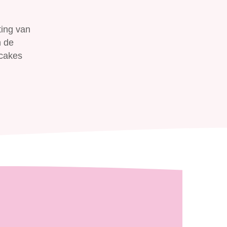
Zoeken
ting van
n de
pcakes