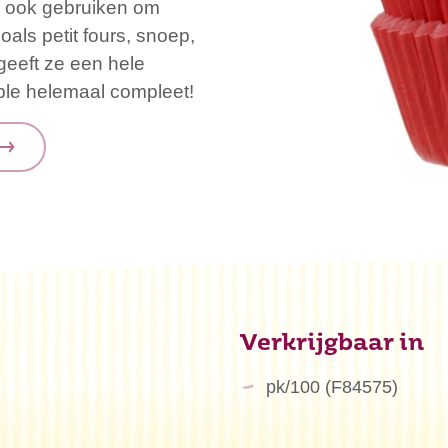
s ook gebruiken om
oals petit fours, snoep,
geeft ze een hele
table helemaal compleet!
Verkrijgbaar in
pk/100 (F84575)