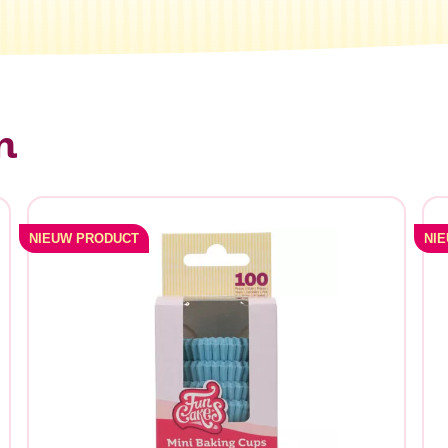
n
NIEUW PRODUCT
NI