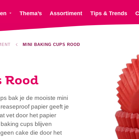
ten
Thema’s
Assortiment
Tips & Trends
C
MENT
MINI BAKING CUPS ROOD
s Rood
ps bak je de mooiste mini
easeproof papier geeft je
t vet door het papier
baking cups blijven
 geen cake die door het