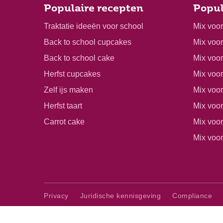
Populaire recepten
Popul
Traktatie ideeën voor school
Mix voo
Back to school cupcakes
Mix voo
Back to school cake
Mix voor
Herfst cupcakes
Mix voo
Zelf ijs maken
Mix voo
Herfst taart
Mix voor
Carrot cake
Mix voo
Mix voor
Privacy
Juridische kennisgeving
Compliance