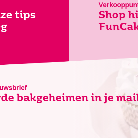
Verkooppun
ze tips
Shop hi
eg
FunCak
euwsbrief
de bakgeheimen in je mai