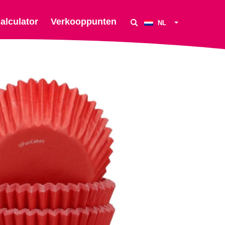
alculator
Verkooppunten
NL