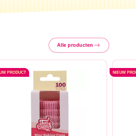
Alle producten
EUW PRODUCT
NIEUW PRO