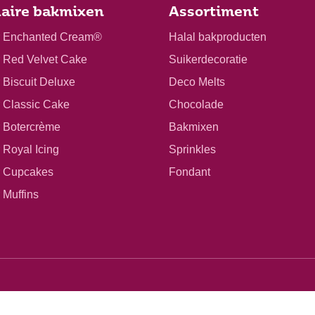
aire bakmixen
Assortiment
r Enchanted Cream®
Halal bakproducten
r Red Velvet Cake
Suikerdecoratie
 Biscuit Deluxe
Deco Melts
r Classic Cake
Chocolade
r Botercrème
Bakmixen
 Royal Icing
Sprinkles
r Cupcakes
Fondant
 Muffins