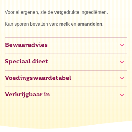
Voor allergenen, zie de
vet
gedrukte ingrediënten.
Kan sporen bevatten van:
melk
en
amandelen
.
Bewaaradvies
Speciaal dieet
Halal
Voedingswaardetabel
Vegan
Verkrijgbaar in
Energie
2297 kJ / 549 kcal
Vet
32,9 g
waarvan verzadigd
3,5 g
Koolhydraten
55,2 g