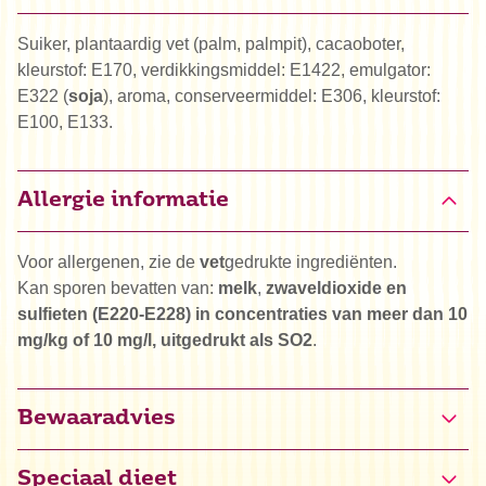
Suiker, plantaardig vet (palm, palmpit), cacaoboter,
kleurstof: E170, verdikkingsmiddel: E1422, emulgator:
E322 (
soja
), aroma, conserveermiddel: E306, kleurstof:
E100, E133.
Allergie informatie
Voor allergenen, zie de
vet
gedrukte ingrediënten.
Kan sporen bevatten van:
melk
,
zwaveldioxide en
sulfieten (E220-E228) in concentraties van meer dan 10
mg/kg of 10 mg/l, uitgedrukt als SO2
.
Bewaaradvies
Speciaal dieet