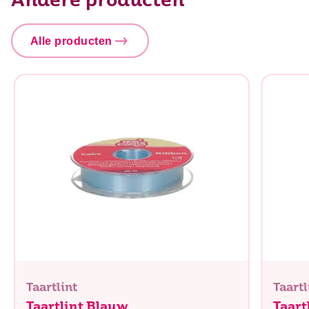
Andere producten
Alle producten
Taartlint
Taartl
Taartlint Blauw
Taart