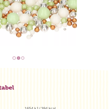
tabel
1654 kJ / 394 kcal