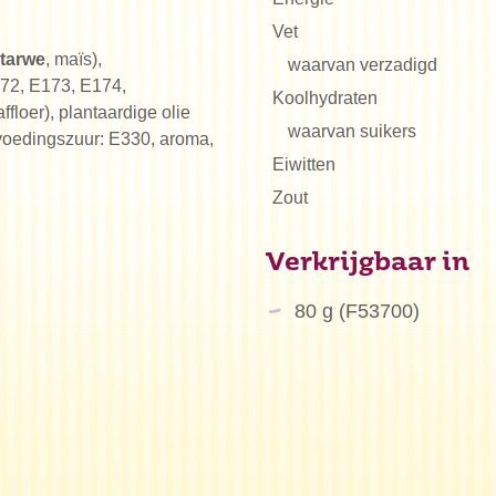
Vet
tarwe
, maïs),
waarvan verzadigd
172, E173, E174,
Koolhydraten
floer), plantaardige olie
waarvan suikers
 voedingszuur: E330, aroma,
Eiwitten
Zout
Verkrijgbaar in
80 g (F53700)