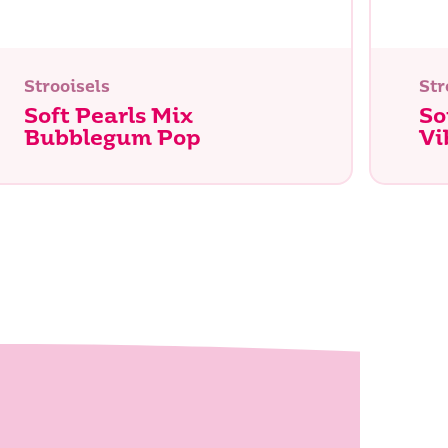
Zoeken
Strooisels
Str
Soft Pearls Mix
So
Bubblegum Pop
Vi