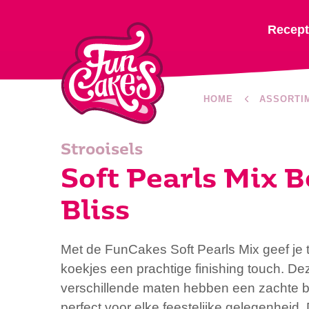
Recep
HOME
ASSORTI
Strooisels
Soft Pearls Mix B
Bliss
Met de FunCakes Soft Pearls Mix geef je 
koekjes een prachtige finishing touch. De
verschillende maten hebben een zachte bi
perfect voor elke feestelijke gelegenheid.