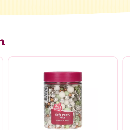
n
n je naar op zoek?