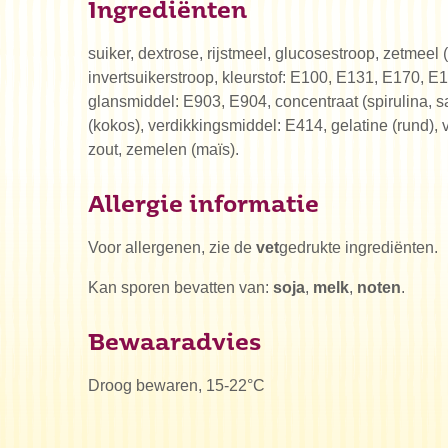
Ingrediënten
suiker, dextrose, rijstmeel, glucosestroop, zetmeel (
invertsuikerstroop, kleurstof: E100, E131, E170, E
glansmiddel: E903, E904, concentraat (spirulina, saf
(kokos), verdikkingsmiddel: E414, gelatine (rund),
zout, zemelen (maïs).
Allergie informatie
Voor allergenen, zie de
vet
gedrukte ingrediënten.
Kan sporen bevatten van:
soja
,
melk
,
noten
.
Bewaaradvies
Droog bewaren, 15-22°C