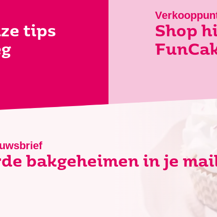
Verkooppun
ze tips
Shop hi
eg
FunCak
euwsbrief
de bakgeheimen in je mai