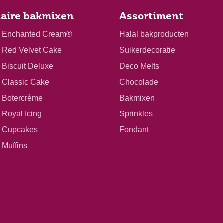
aire bakmixen
Assortiment
r Enchanted Cream®
Halal bakproducten
r Red Velvet Cake
Suikerdecoratie
 Biscuit Deluxe
Deco Melts
r Classic Cake
Chocolade
r Botercrème
Bakmixen
 Royal Icing
Sprinkles
r Cupcakes
Fondant
 Muffins