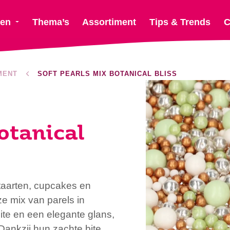
ten
Thema’s
Assortiment
Tips & Trends
C
MENT
SOFT PEARLS MIX BOTANICAL BLISS
otanical
taarten, cupcakes en
ze mix van parels in
te en een elegante glans,
 Dankzij hun zachte bite