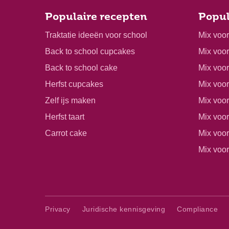
Populaire recepten
Popul
Traktatie ideeën voor school
Mix voo
Back to school cupcakes
Mix voo
Back to school cake
Mix voor
Herfst cupcakes
Mix voo
Zelf ijs maken
Mix voo
Herfst taart
Mix voor
Carrot cake
Mix voo
Mix voor
Privacy
Juridische kennisgeving
Compliance