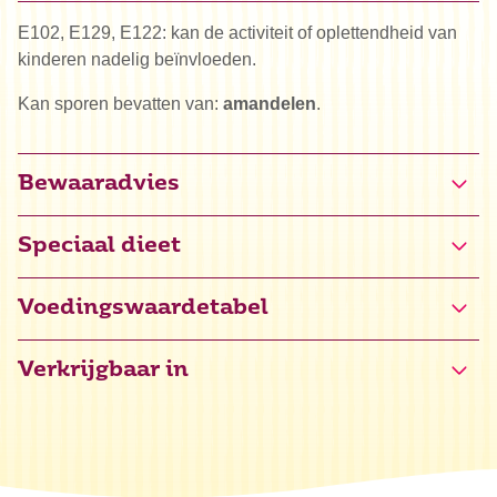
E102, E129, E122: kan de activiteit of oplettendheid van
kinderen nadelig beïnvloeden.
Kan sporen bevatten van:
amandelen
.
Bewaaradvies
Speciaal dieet
Glutenvrij gecertificeerd (NL-090-253)
Voedingswaardetabel
Verkrijgbaar in
Energie
1673 kJ / 396 kcal
Vet
6,7 g
waarvan verzadigd
4,6 g