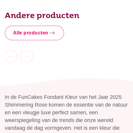
Koolhydraten
4,6 g
waarvan suikers
82 g
Andere producten
Eiwitten
0,1 g
Zout
0,1 g
Alle producten
In de FunCakes Fondant Kleur van het Jaar 2025
Shimmering Rose komen de essentie van de natuur
en een vleugje luxe perfect samen, een
weerspiegeling van de trends die onze wereld
vandaag de dag vormgeven. Het is een kleur die