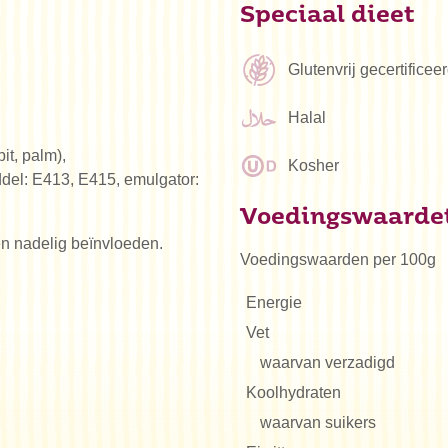
Speciaal dieet
Glutenvrij gecertifice
Halal
it, palm),
Kosher
del: E413, E415, emulgator:
Voedingswaarde
ren nadelig beïnvloeden.
Voedingswaarden per 100g
Energie
Vet
waarvan verzadigd
Koolhydraten
waarvan suikers