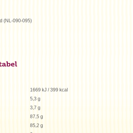
erd (NL-090-095)
tabel
1669 kJ / 399 kcal
5,3 g
3,7 g
87,5 g
85,2 g