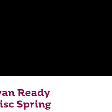
van Ready
isc Spring