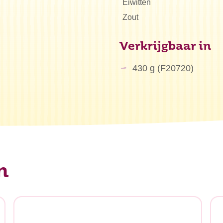
Eiwitten
Zout
Verkrijgbaar in
430 g (F20720)
n