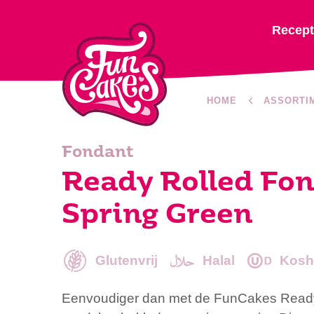
Recep
HOME
ASSORTI
Fondant
Ready Rolled Fon
Spring Green
Glutenvrij
Halal
Kosh
Eenvoudiger dan met de FunCakes Ready