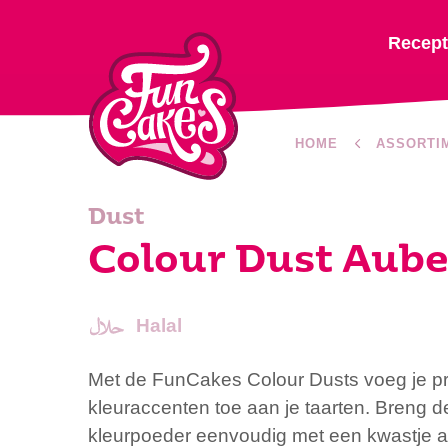
Recep
HOME
ASSORTI
Dust
Colour Dust Aube
Halal
Met de FunCakes Colour Dusts voeg je pra
kleuraccenten toe aan je taarten. Breng 
kleurpoeder eenvoudig met een kwastje aa