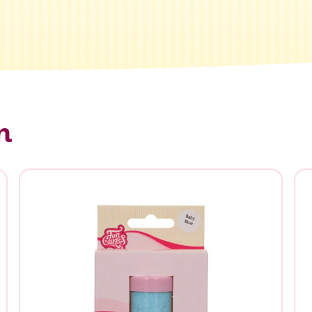
n
n je naar op zoek?