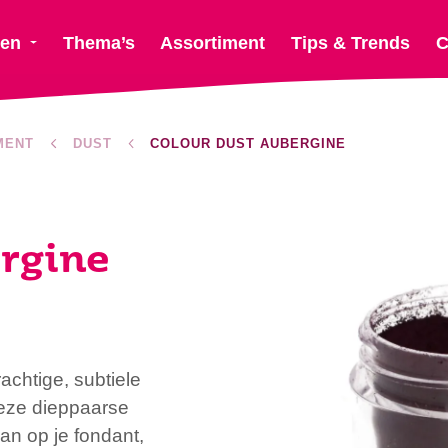
ten
Thema’s
Assortiment
Tips & Trends
C
MENT
DUST
COLOUR DUST AUBERGINE
rgine
chtige, subtiele
deze dieppaarse
n op je fondant,