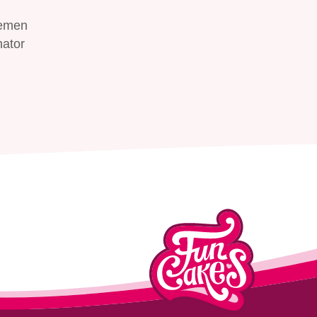
oemen
nator