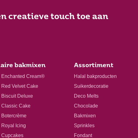
n creatieve touch toe aan
aire bakmixen
Assortiment
r Enchanted Cream®
Halal bakproducten
r Red Velvet Cake
Suikerdecoratie
 Biscuit Deluxe
Deco Melts
r Classic Cake
Chocolade
r Botercrème
Bakmixen
 Royal Icing
Sprinkles
r Cupcakes
Fondant