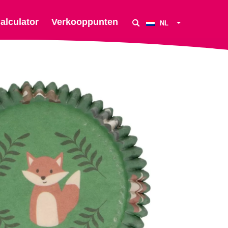
alculator
Verkooppunten
NL