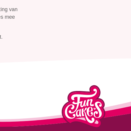
ting van
kes mee
t.