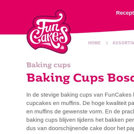
Recep
HOME
ASSORTI
Baking cups
Baking Cups Bos
In de stevige baking cups van FunCakes 
cupcakes en muffins. De hoge kwaliteit p
en muffins de gewenste vorm. En de prac
baking cups blijven tijdens het bakken pe
dus van doorschijnende cake door het pa