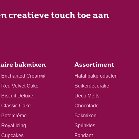
n creatieve touch toe aan
aire bakmixen
Assortiment
r Enchanted Cream®
Halal bakproducten
r Red Velvet Cake
Suikerdecoratie
 Biscuit Deluxe
Deco Melts
r Classic Cake
Chocolade
r Botercrème
Bakmixen
 Royal Icing
Sprinkles
r Cupcakes
Fondant