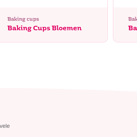
Baking cups
Bak
Baking Cups Bloemen
Ba
Zoeken
vele