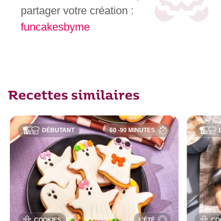
partager votre création :
funcakesbyme
Recettes similaires
DÉBUTANT
60 -90 MINUTES
COOKIES
L'ÉTÉ
CO