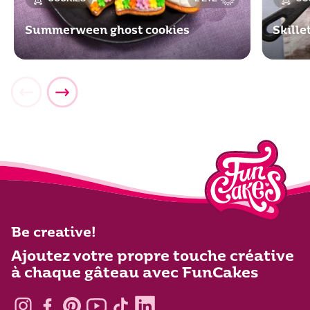
Summerween ghost cookies
Skill
Be creative!
Ajoutez votre propre touche créative
à chaque gâteau avec FunCakes