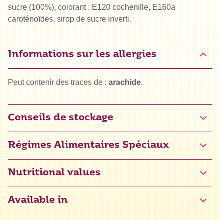
sucre (100%), colorant : E120 cochenille, E160a
caroténoïdes, sirop de sucre inverti.
Informations sur les allergies
Peut contenir des traces de :
arachide
.
Conseils de stockage
Régimes Alimentaires Spéciaux
Halal
Nutritional values
Certifié sans gluten (NL-090-078)
Available in
Kascher
Énergie
1759 kJ / 421 kcal