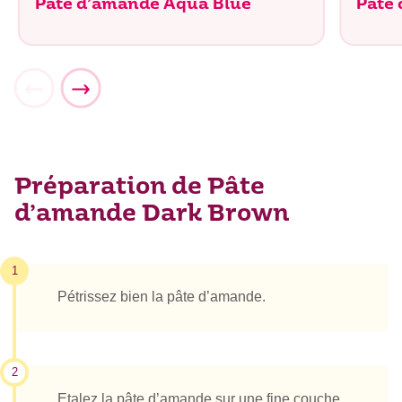
Pâte d’amande Aqua Blue
Pâte
Préparation de Pâte
d’amande Dark Brown
1
Pétrissez bien la pâte d’amande.
2
Etalez la pâte d’amande sur une fine couche