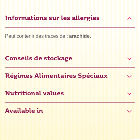
Informations sur les allergies
Peut contenir des traces de :
arachide
.
Conseils de stockage
Régimes Alimentaires Spéciaux
Halal
Nutritional values
Certifié sans gluten (NL-090-065)
Available in
Kascher
Énergie
1736 kJ / 415 kcal
Grasses
10,6 g
dont acides gras saturés
1,1 g