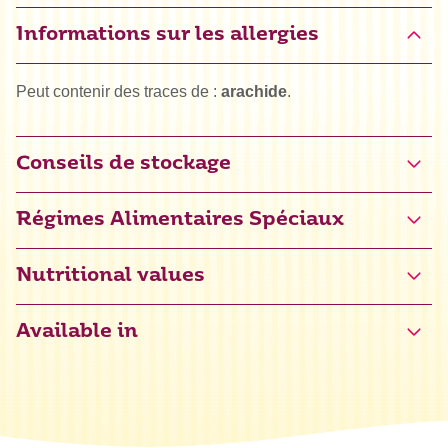
Informations sur les allergies
Peut contenir des traces de :
arachide
.
Conseils de stockage
Régimes Alimentaires Spéciaux
Certifié sans gluten (NL-090-201)
Nutritional values
Available in
Énergie
1737 kJ / 412 kcal
Grasses
10,6 g
dont acides gras saturés
1,1 g