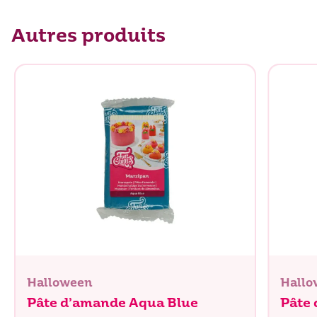
Glucides
75,7 g
dont sucres
73,1 g
Autres produits
Protéines
3,5 g
Sel
0,1 g
Halloween
Hallo
Pâte d’amande Aqua Blue
Pâte 