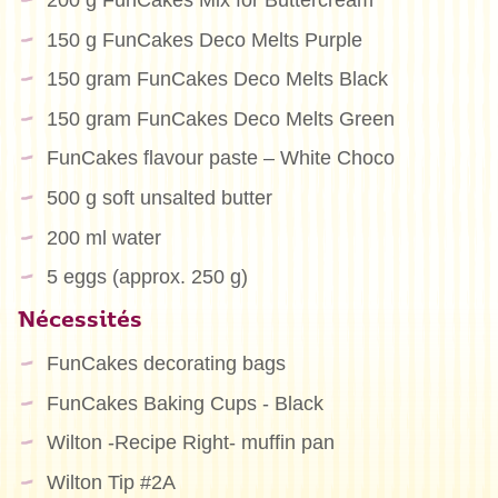
200 g FunCakes Mix for Buttercream
150 g FunCakes Deco Melts Purple
150 gram FunCakes Deco Melts Black
150 gram FunCakes Deco Melts Green
FunCakes flavour paste – White Choco
500 g soft unsalted butter
200 ml water
5 eggs (approx. 250 g)
Nécessités
FunCakes decorating bags
FunCakes Baking Cups - Black
Wilton -Recipe Right- muffin pan
Wilton Tip #2A