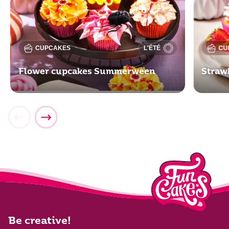
CUPCAKES
L'ÉTÉ
CU
Flower cupcakes Summerween
Straw
Be creative!