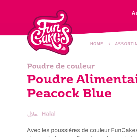
A
HOME
ASSORTI
Poudre de couleur
Poudre Alimentai
Peacock Blue
Halal
Avec les poussières de couleur FunCakes