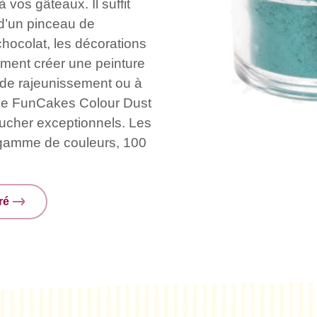
 vos gâteaux. Il suffit
 d’un pinceau de
chocolat, les décorations
ement créer une peinture
 de rajeunissement ou à
mme FunCakes Colour Dust
ucher exceptionnels. Les
 gamme de couleurs, 100
ré