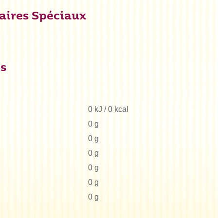
aires Spéciaux
es
0 kJ / 0 kcal
0 g
0 g
0 g
0 g
0 g
0 g