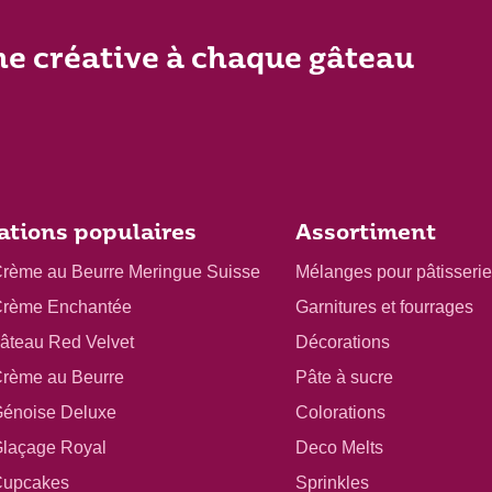
he créative à chaque gâteau
ations populaires
Assortiment
Crème au Beurre Meringue Suisse
Mélanges pour pâtisserie
Crème Enchantée
Garnitures et fourrages
gâteau Red Velvet
Décorations
Crème au Beurre
Pâte à sucre
Génoise Deluxe
Colorations
Glaçage Royal
Deco Melts
Cupcakes
Sprinkles