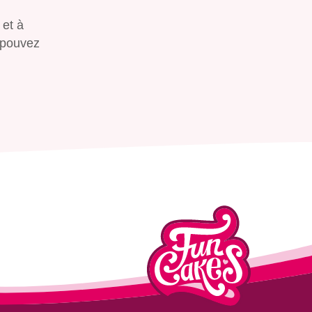
 et à
 pouvez