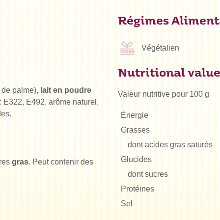
Régimes Aliment
Végétalien
Nutritional valu
 de palme),
lait en poudre
Valeur nutritive pour 100 g
t : E322, E492, arôme naturel,
des.
Énergie
Grasses
dont acides gras saturés
Glucides
ères
gras
. Peut contenir des
dont sucres
Protéines
Sel