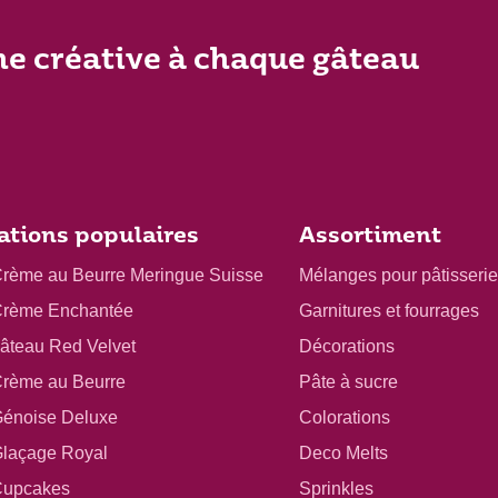
he créative à chaque gâteau
ations populaires
Assortiment
Crème au Beurre Meringue Suisse
Mélanges pour pâtisserie
Crème Enchantée
Garnitures et fourrages
gâteau Red Velvet
Décorations
Crème au Beurre
Pâte à sucre
Génoise Deluxe
Colorations
Glaçage Royal
Deco Melts
Cupcakes
Sprinkles