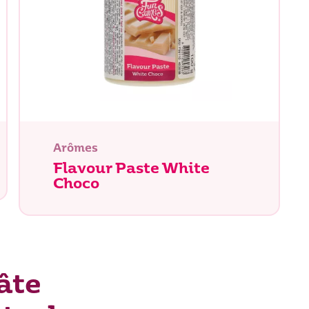
herchez-vous ?
Arômes
Flavour Paste White
Choco
âte