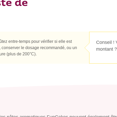
te de
ûtez entre-temps pour vérifier si elle est
Conseil !
re, conserver le dosage recommandé, ou un
montant ?
ure (plus de 200°C).
s, les pâtes aromatiques FunCakes peuvent également êtr