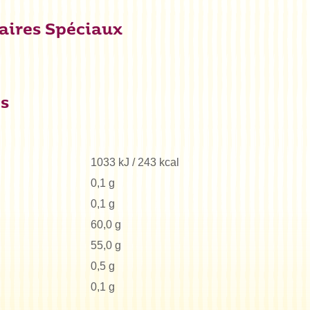
aires Spéciaux
es
1033 kJ / 243 kcal
0,1 g
0,1 g
60,0 g
55,0 g
0,5 g
0,1 g