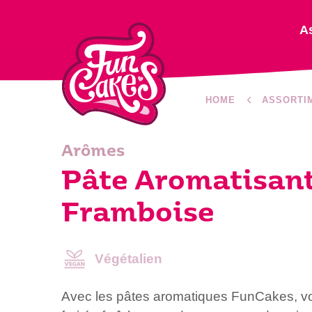
A
HOME
ASSORTI
Arômes
Pâte Aromatisan
Framboise
Végétalien
Avec les pâtes aromatiques FunCakes, v