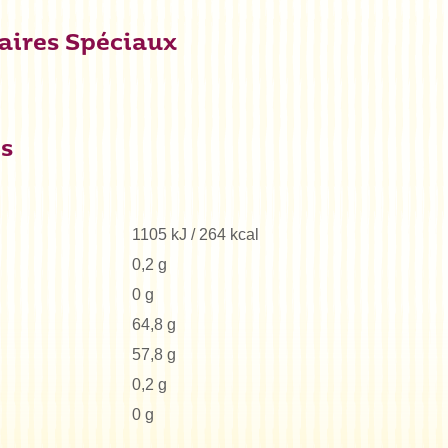
aires Spéciaux
es
1105 kJ / 264 kcal
0,2 g
0 g
64,8 g
57,8 g
0,2 g
0 g