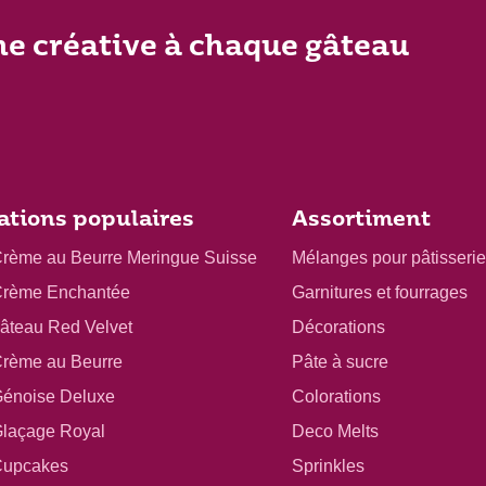
he créative à chaque gâteau
ations populaires
Assortiment
Crème au Beurre Meringue Suisse
Mélanges pour pâtisserie
Crème Enchantée
Garnitures et fourrages
gâteau Red Velvet
Décorations
Crème au Beurre
Pâte à sucre
Génoise Deluxe
Colorations
Glaçage Royal
Deco Melts
Cupcakes
Sprinkles